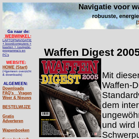
Navigatie voor w
robuuste, energie
[
Ga naar de:
WEBWINKEL
:
LAPTOPNAVIGATIE
+ boordcomputers +
kaarten + navigatie-
Waffen Digest 200
programma's en
PC's
WEBSITE:
HOME (Start)
(+lgemeen overzicht
Mit diese
& downloads)
Waffen-Di
ALGEMEEN:
Downloads
Standard
FAQ's _ Vragen
Weer & Nieuws
dem inter
BESTELWIJZE
ungewöhnl
Gratis
Adverteren
und wird
Wapenboeken
Schwerpu