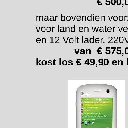
€ 500,
maar bovendien voorz
voor land en water v
en 12 Volt lader, 220V
v
an € 575,
kost los € 49,90 en 