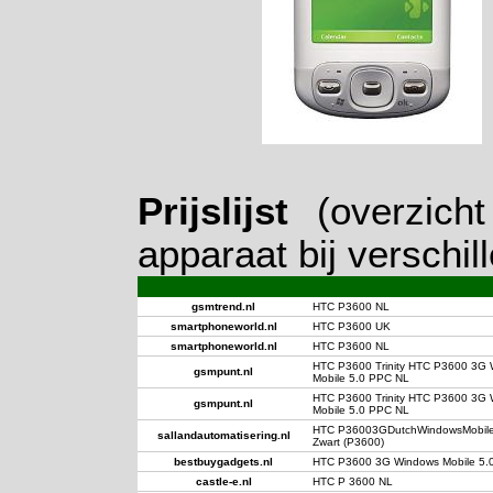
Prijslijst
(overzich
apparaat bij verschil
gsmtrend.nl
HTC P3600 NL
smartphoneworld.nl
HTC P3600 UK
smartphoneworld.nl
HTC P3600 NL
HTC P3600 Trinity HTC P3600 3G
gsmpunt.nl
Mobile
5.0 PPC NL
HTC P3600 Trinity HTC P3600 3G
gsmpunt.nl
Mobile
5.0 PPC NL
HTC P36003GDutchWindowsMobil
sallandautomatisering.nl
Zwart (P3600)
bestbuygadgets.nl
HTC P3600 3G Windows
Mobile
5.
castle-e.nl
HTC P 3600 NL