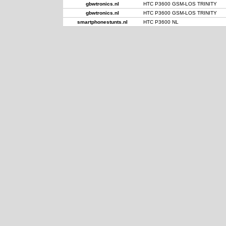
gbwtronics.nl
HTC P3600 GSM-LOS TRINITY
gbwtronics.nl
HTC P3600 GSM-LOS TRINITY
smartphonestunts.nl
HTC P3600 NL