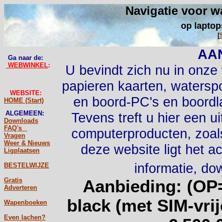
Navigatie voor w
op laptop
[
AA
Ga naar de:
WEBWINKEL
:
U bevindt zich nu in onze
papieren kaarten, waters
WEBSITE:
en boord-PC's en boordl
HOME (Start)
ALGEMEEN:
Tevens treft u hier een 
Downloads
FAQ's _
computerproducten, zoals
Vragen
Weer & Nieuws
deze website ligt het ac
Ligplaatsen
informatie, do
BESTELWIJZE
Gratis
Aanbieding: (O
Adverteren
black (met SIM-vri
Wapenboeken
Even lachen?