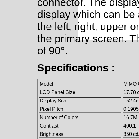
connector. The displa
display which can be 
the left, right, upper o
the primary screen. T
of 90°.
Specifications :
Model
MIMO U
LCD Panel Size
17.78 
Display Size
152.4m
Pixel Pitch
0.1905
Number of Colors
16.7M
Contrast
400:1
Brightness
350 cd