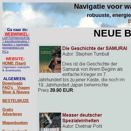
Navigatie voor w
robuuste, energie
[
Ga naar de:
NEUE B
WEBWINKEL
:
LAPTOPNAVIGATIE
+ boordcomputers +
kaarten + navigatie-
programma's en
PC's
WEBSITE:
HOME (Start)
(+lgemeen overzicht
& downloads)
ALGEMEEN:
Downloads
FAQ's _ Vragen
Weer & Nieuws
BESTELWIJZE
Gratis
Adverteren
Wapenboeken