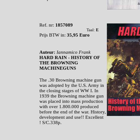
Ref. nr:
1857089
Taal:
E
Prijs BTW in:
35,95 Euro
Auteur:
Iannamico Frank
HARD RAIN - HISTORY OF
THE BROWNING
MACHINEGUNS
The .30 Browning machine gun
was adopted by the U.S. Army in
the closing stages of WW I. In
1939 the Browning machine gun
was placed into mass production
with over 1.800.000 produced
before the end of the war. History,
development and use!! Excellent
! S/C.338p.