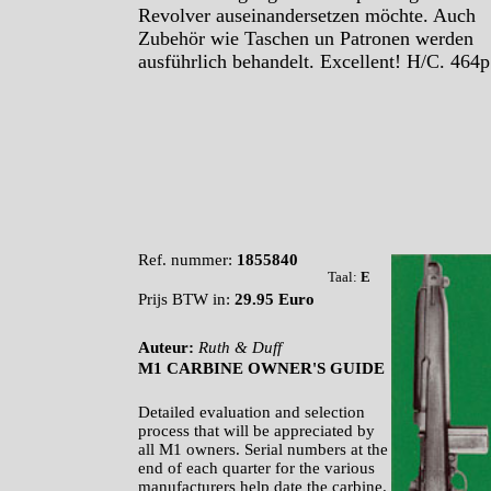
Revolver auseinandersetzen möchte. Auch
Zubehör wie Taschen un Patronen werden
ausführlich behandelt.
Excellent! H/C. 464p
Ref. nummer:
1855840
Taal:
E
Prijs BTW in:
29.95 Euro
Auteur:
Ruth & Duff
M1 CARBINE OWNER'S GUIDE
Detailed evaluation and selection
process that will be appreciated by
all M1 owners. Serial numbers at the
end of each quarter for the various
manufacturers help date the carbine.