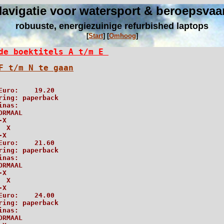
avigatie voor watersport & beroepsvaa
robuuste, energiezuinige refurbished laptops
[
Start
]
[
Omhoog
]
de boektitels A t/m E 
F t/m N te gaan