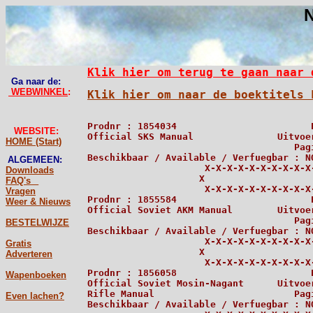
N
Klik hier om terug te gaan naar 
Ga naar de:
WEBWINKEL
:
Klik hier om naar de boektitels 
WEBSITE:
HOME (Start)
ALGEMEEN:
Downloads
FAQ's _
Vragen
Weer & Nieuws
BESTELWIJZE
Gratis
Adverteren
Wapenboeken
Even lachen?