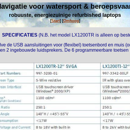
avigatie voor watersport & beroepsvaa
robuuste, energiezuinige refurbished laptops
[
Start
]
[
Omhoog
]
SPECIFICATIES
(N.B. het model LX1200TR is alleen op beste
ve de USB aansluitingen voor (flexibel) toetsenbord en muis (o
put en 2 ingebouwde luidsprekers. De 6 programmeerbare toetse