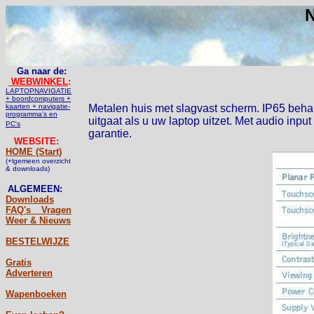
N
Ga naar de:
WEBWINKEL
:
LAPTOPNAVIGATIE
+ boordcomputers +
kaarten + navigatie-
Metalen huis met slagvast scherm. IP65 behal
programma's en
uitgaat als u uw laptop uitzet. Met audio in
PC's
garantie.
WEBSITE:
HOME (Start)
(+lgemeen overzicht
& downloads)
ALGEMEEN:
Downloads
FAQ's _ Vragen
Weer & Nieuws
BESTELWIJZE
Gratis
Adverteren
Wapenboeken