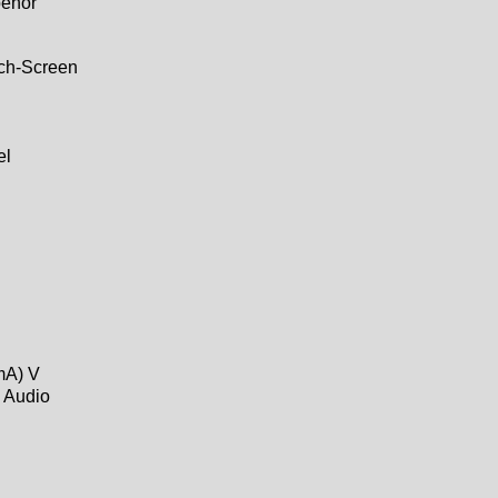
behör
ch-Screen
el
mA) V
, Audio