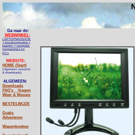
N
Ga naar de:
WEBWINKEL
:
LAPTOPNAVIGATIE
+ boordcomputers +
kaarten + navigatie-
programma's en
PC's
WEBSITE:
HOME (Start)
(+lgemeen overzicht
& downloads)
ALGEMEEN:
Downloads
FAQ's _ Vragen
Weer & Nieuws
BESTELWIJZE
Gratis
Adverteren
Wapenboeken