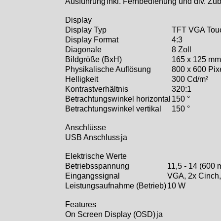
Ausführung
Inkl. Fernbedienung und div. Zu
Display
Display Typ
TFT VGA Tou
Display Format
4:3
Diagonale
8 Zoll
Bildgröße (BxH)
165 x 125 mm
Physikalische Auflösung
800 x 600 Pix
Helligkeit
300 Cd/m²
Kontrastverhältnis
320:1
Betrachtungswinkel horizontal
150 °
Betrachtungswinkel vertikal
150 °
Anschlüsse
USB Anschluss
ja
Elektrische Werte
Betriebsspannung
11,5 - 14 (600 
Eingangssignal
VGA, 2x Cinch
Leistungsaufnahme (Betrieb)
10 W
Features
On Screen Display (OSD)
ja