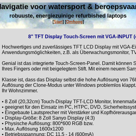
avigatie voor watersport & beroepsvaa
robuuste, energiezuinige refurbished laptops
[
Start
]
[
Omhoog
]
8" TFT Display Touch-Screen mit VGA-INPUT (
Hochwertiges und zuverlässiges TFT LCD Display mit VGA-Ei
Anwendungsmöglichkeiten, z.B. als Überwachungsmonitor, TV-
Genial ist das integrierte Touch-Screen-Panel. Damit können Si
Ihres Fingers oder mit beigelegtem Stift. Mit einem neuem 
Klasse ist, dass das Display selbst die hohe Auflösung von 76
Auflösung der Clone-Modus unter Windows problemlos klappt
Ihr Wohnzimmer.
• 8 Zoll (20,32cm) Touch-Display TFT-LCD Monitor, Innenmaße
• geeignet für den Einsatz im PC, HTPC, DVD, Sicherheitssy
• Eingebaute Lautsprecher mit Verstärker und Kopfhörerausg
• Display-Größe: 8 Zoll Sanyo Display (4:3)
• Physische Auflösung: 800*600 RGB bzw.
• Max. Auflösung 1600x1200
• Betriebsspannung: DC 11,5 - 14 (600mA)