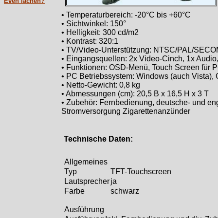
Even lachen?
• Temperaturbereich: -20°C bis +60°C
• Sichtwinkel: 150°
• Helligkeit: 300 cd/m2
• Kontrast: 320:1
• TV/Video-Unterstützung: NTSC/PAL/SECOM
• Eingangsquellen: 2x Video-Cinch, 1x Audi
• Funktionen: OSD-Menü, Touch Screen für 
• PC Betriebssystem: Windows (auch Vista),
• Netto-Gewicht: 0,8 kg
• Abmessungen (cm): 20,5 B x 16,5 H x 3 T
• Zubehör: Fernbedienung, deutsche- und eng
Stromversorgung Zigarettenanzünder
Technische Daten:
Allgemeines
Typ
TFT-Touchscreen
Lautsprecher
ja
Farbe
schwarz
Ausführung