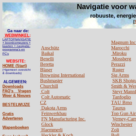
Navigatie voor w
robuuste, energie
[
Ga naar de:
WEBWINKEL
:
LAPTOPNAVIGATIE
Magnum Inc
+ boordcomputers +
kaarten + navigatie-
Anschütz
Marocchi
programma's en
Baikal
Miroku
PC's
Benelli
Mossberg
WEBSITE:
Beretta
Perazzi
HOME (Start)
Blaser
Ruger
(+lgemeen overzicht
& downloads)
Browning International
Sig Arms
Bushmaster
SKB Shotg
ALGEMEEN:
Churchill
Smith & We
Downloads
FAQ's _ Vragen
Colt
Steyr Mannl
Weer & Nieuws
Colt Automatic
Tanfoglio
CZ
TAU Brno
BESTELWIJZE
Dakota Arms
Taurus
Feinwerkbau
Top Gun Air 
Gratis
Adverteren
FN Manufacturing Inc.
Verney-Car
Glock
Winchester
Wapenboeken
Haemmerli
Zoli
Heckler & Koch
Bull