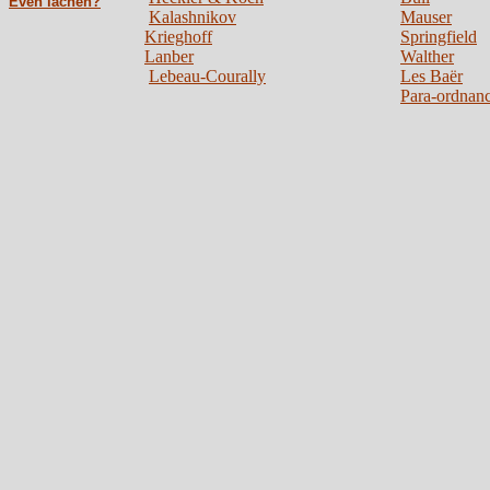
Even lachen?
Kalashnikov
Mauser
Krieghoff
Springfield
Lanber
Walther
Lebeau-Courally
Les Baër
Para-ordnan