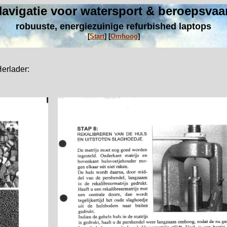
avigatie voor watersport & beroepsvaa
robuuste, energiezuinige refurbished laptops
[
Start
]
[
Omhoog
]
Herlader: