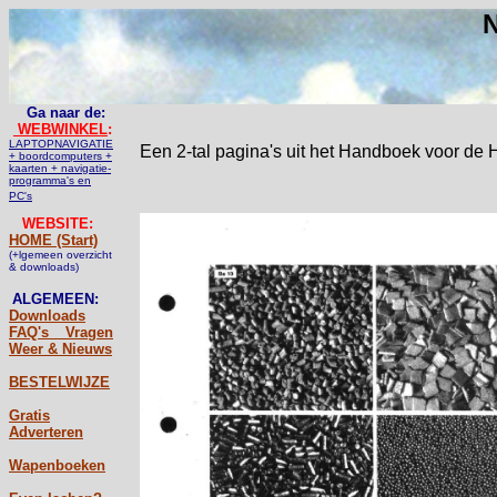
N
Ga naar de:
WEBWINKEL
:
LAPTOPNAVIGATIE
Een 2-tal pagina's uit het Handboek voor de 
+ boordcomputers +
kaarten + navigatie-
programma's en
PC's
WEBSITE:
HOME (Start)
(+lgemeen overzicht
& downloads)
ALGEMEEN:
Downloads
FAQ's _ Vragen
Weer & Nieuws
BESTELWIJZE
Gratis
Adverteren
Wapenboeken