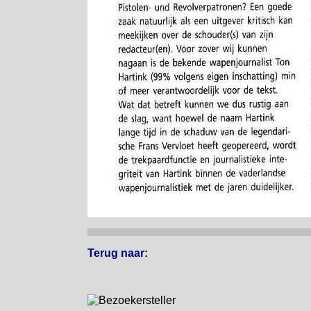
T
erug naar: