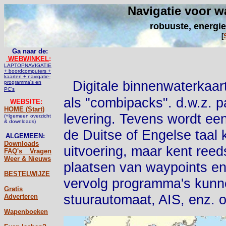
Navigatie voor w
robuuste, energie
[
Ga naar de:
WEBWINKEL
:
LAPTOPNAVIGATIE
+ boordcomputers +
kaarten + navigatie-
Digitale binnenwaterkaar
programma's en
PC's
als "combipacks". d.w.z. p
WEBSITE:
HOME (Start)
levering. Tevens wordt ee
(+lgemeen overzicht
& downloads)
de Duitse of Engelse taal k
ALGEMEEN:
Downloads
uitvoering, maar kent reed
FAQ's _ Vragen
Weer & Nieuws
plaatsen van waypoints en
BESTELWIJZE
vervolg programma's kunn
Gratis
stuurautomaat, AIS, enz. 
Adverteren
Wapenboeken