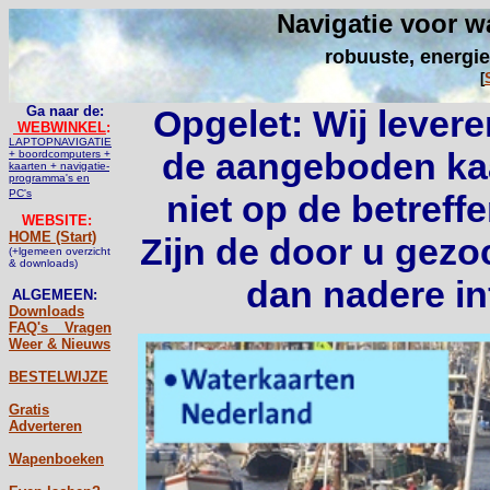
Navigatie voor w
robuuste, energie
[
Ga naar de:
Opgelet: Wij lever
WEBWINKEL
:
LAPTOPNAVIGATIE
de aangeboden kaa
+ boordcomputers +
kaarten + navigatie-
programma's en
PC's
niet op de betreff
WEBSITE:
HOME (Start)
Zijn de door u gezo
(+lgemeen overzicht
& downloads)
dan nadere in
ALGEMEEN:
Downloads
FAQ's _ Vragen
Weer & Nieuws
BESTELWIJZE
Gratis
Adverteren
Wapenboeken