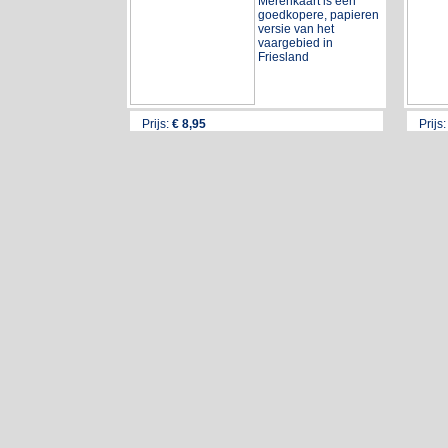
Merenkaart is een
goedkopere, papieren
versie van het
vaargebied in
Friesland
Prijs:
€
8,95
Prijs